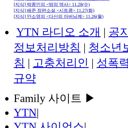
[지식] 박종인의 <땅의 역사> 11.28(수)
[지식] 배준 장편소설 <시트콤> 11.27(화)
[지식] 안소영의 <다산의 아버님께> 11.26(월)
YTN 라디오 소개
|
공
정보처리방침
|
청소년
침
|
고충처리인
|
성폭력
규약
Family 사이트 ▶
YTN
|
YTN 사이언스
|