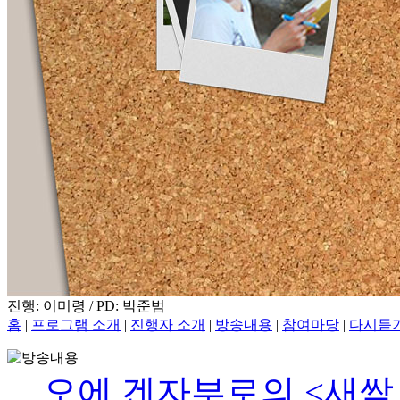
진행: 이미령 / PD: 박준범
홈
|
프로그램 소개
|
진행자 소개
|
방송내용
|
참여마당
|
다시듣
오에 겐자부로의 <새싹 