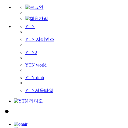
YTN
YTN 사이언스
YTN2
YTN world
YTN dmb
YTN서울타워