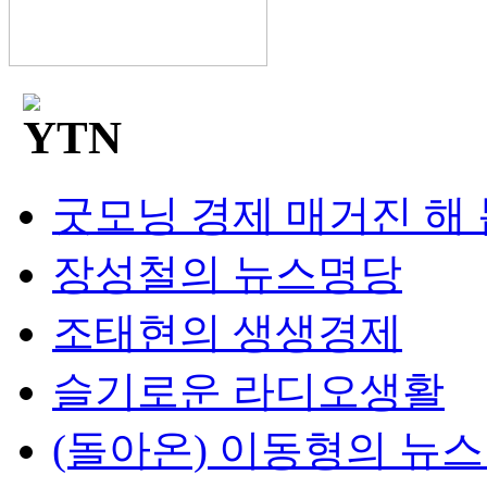
굿모닝 경제 매거진 해
장성철의 뉴스명당
조태현의 생생경제
슬기로운 라디오생활
(돌아온) 이동형의 뉴