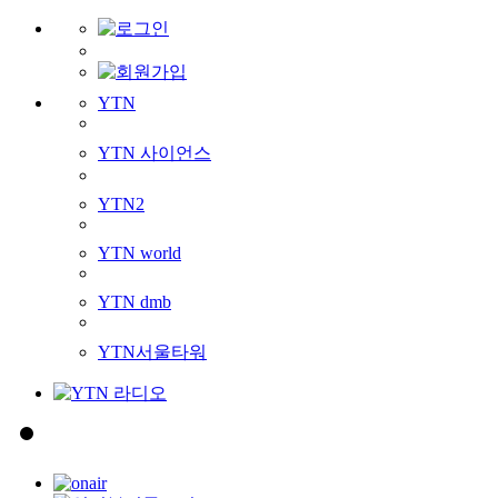
YTN
YTN 사이언스
YTN2
YTN world
YTN dmb
YTN서울타워