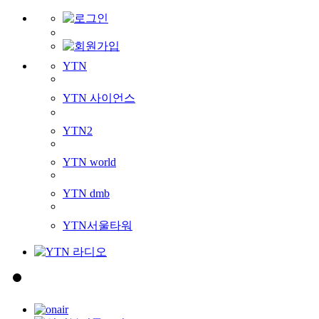
YTN
YTN 사이언스
YTN2
YTN world
YTN dmb
YTN서울타워