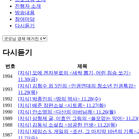
진행자 소개
방송내용
참여마당
다시듣기
다시듣기
번호
제목
[지식] 오에 겐자부로의 <새싹 뽑기, 어린 짐승 쏘기>
1994
11.30(금)
[지식] 김형수 외 5인의 <인권연대의 청소년 인권특강>
1993
11.29(목)
1992
[지식] 박종인의 <땅의 역사> 11.28(수)
1991
[지식] 배준 장편소설 <시트콤> 11.27(화)
1990
[지식] 안소영의 <다산의 아버님께> 11.26(월)
1989
[지식] 삼형제 글, 이효인 그림의 <쓸모없는 악어> 11.23(
1988
[지식] 김동식 소설집 <성공한 인생> 11.22(목)
[지식] 제임스 S. 게일의 <조선, 그 마지막 10년의 기록>-
1987
11.21(수)