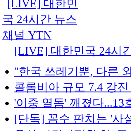
[LIVE] 대한민국 24시
"한국 쓰레기뿐, 다른 외
콜롬비아 규모 7.4 강진 1
'이중 열돔' 깨졌다...13호·
[단독] 꼼수 판치는 '사설