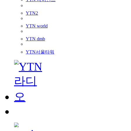
YTN2
YTN world
YTN dmb
YTN서울타워