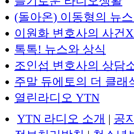
슬기로운 라디오생활
(돌아온) 이동형의 뉴
이원화 변호사의 사건
톡톡! 뉴스와 상식
조인섭 변호사의 상담
주말 듀에토의 더 클래
열린라디오 YTN
YTN 라디오 소개
|
공