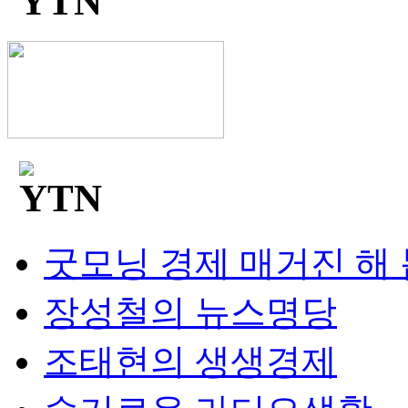
굿모닝 경제 매거진 해
장성철의 뉴스명당
조태현의 생생경제