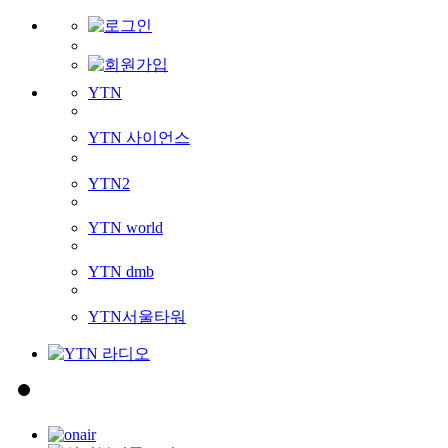
YTN
YTN 사이언스
YTN2
YTN world
YTN dmb
YTN서울타워