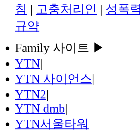
침
|
고충처리인
|
성폭력
규약
Family 사이트 ▶
YTN
|
YTN 사이언스
|
YTN2
|
YTN dmb
|
YTN서울타워