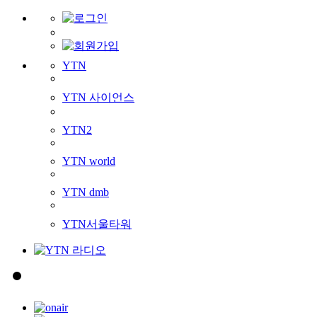
YTN
YTN 사이언스
YTN2
YTN world
YTN dmb
YTN서울타워