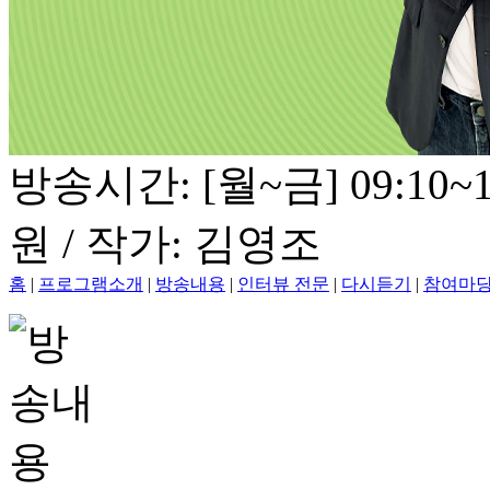
방송시간: [월~금] 09:10~1
원 / 작가: 김영조
홈
|
프로그램소개
|
방송내용
|
인터뷰 전문
|
다시듣기
|
참여마