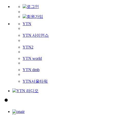
YTN
YTN 사이언스
YTN2
YTN world
YTN dmb
YTN서울타워