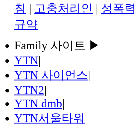
침
|
고충처리인
|
성폭력
규약
Family 사이트 ▶
YTN
|
YTN 사이언스
|
YTN2
|
YTN dmb
|
YTN서울타워