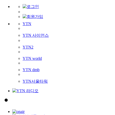
YTN
YTN 사이언스
YTN2
YTN world
YTN dmb
YTN서울타워