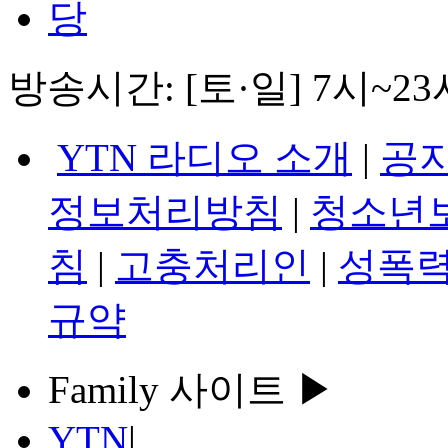
방송시간: [토·일] 7시~2
YTN 라디오 소개
|
공
정보처리방침
|
청소년
침
|
고충처리인
|
성폭력
규약
Family 사이트 ▶
YTN
|