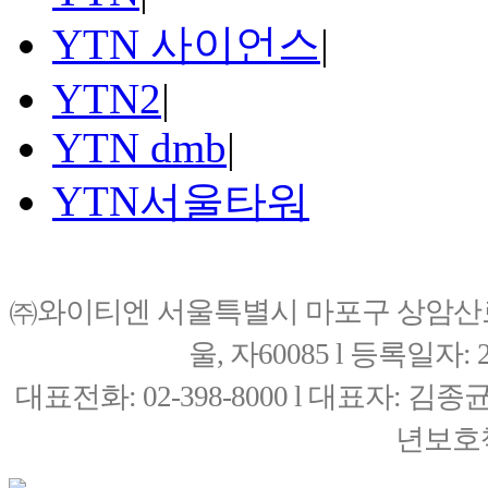
YTN 사이언스
|
YTN2
|
YTN dmb
|
YTN서울타워
㈜와이티엔 서울특별시 마포구 상암산로76(
울, 자60085 l 등록일자: 20
대표전화: 02-398-8000 l 대표자: 
년보호책