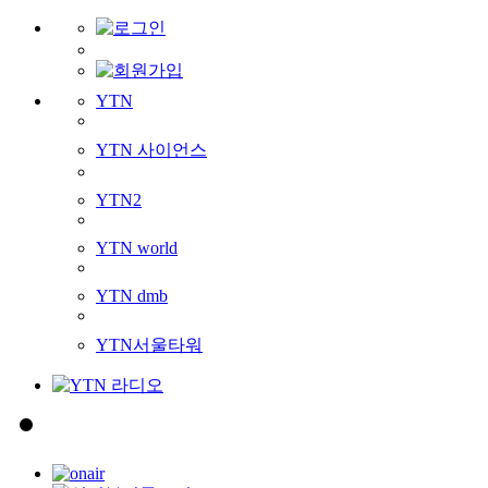
YTN
YTN 사이언스
YTN2
YTN world
YTN dmb
YTN서울타워