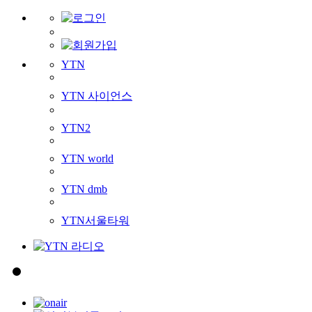
YTN
YTN 사이언스
YTN2
YTN world
YTN dmb
YTN서울타워