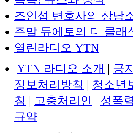
조인섭 변호사의 상담
주말 듀에토의 더 클래
열린라디오 YTN
YTN 라디오 소개
|
공
정보처리방침
|
청소년
침
|
고충처리인
|
성폭력
규약