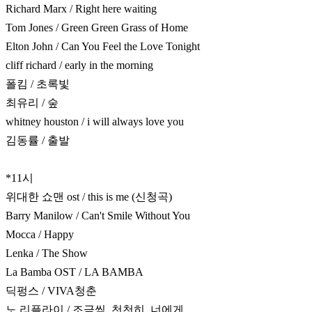
Richard Marx / Right here waiting
Tom Jones / Green Green Grass of Home
Elton John / Can You Feel the Love Tonight
cliff richard / early in the morning
폴킴 / 초록빛
최유리 / 숲
whitney houston / i will always love you
김동률 / 출발
*11시
위대한 쇼맨 ost / this is me (신청곡)
Barry Manilow / Can't Smile Without You
Mocca / Happy
Lenka / The Show
La Bamba OST / LA BAMBA
딕펑스 / VIVA청춘
노 리플라이 / 조금씩, 천천히, 너에게