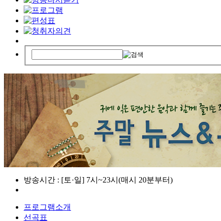
방송시간 : [토·일] 7시~23시(매시 20분부터)
프로그램소개
선곡표