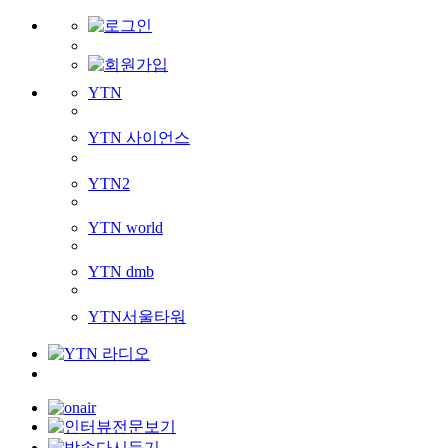
YTN
YTN 사이언스
YTN2
YTN world
YTN dmb
YTN서울타워