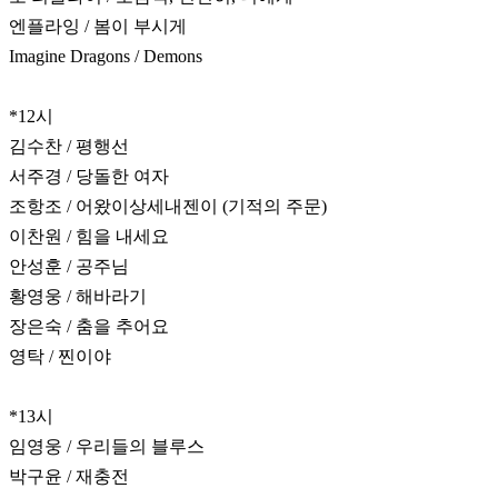
엔플라잉 / 봄이 부시게
Imagine Dragons / Demons
*12시
김수찬 / 평행선
서주경 / 당돌한 여자
조항조 / 어왔이상세내젠이 (기적의 주문)
이찬원 / 힘을 내세요
안성훈 / 공주님
황영웅 / 해바라기
장은숙 / 춤을 추어요
영탁 / 찐이야
*13시
임영웅 / 우리들의 블루스
박구윤 / 재충전