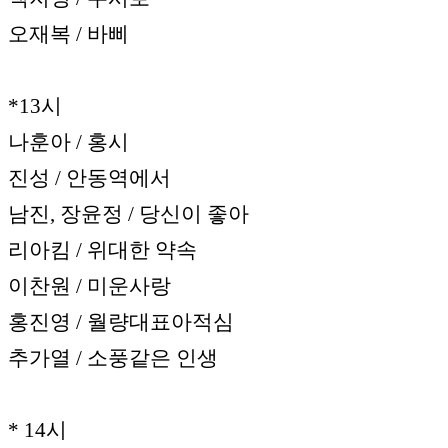
오재복 / 바삐
*13시
나훈아 / 홍시
진성 / 안동역에서
남진, 장윤정 / 당신이 좋아
리아킴 / 위대한 약속
이찬원 / 미운사랑
홍진영 / 월량대표아적심
추가열 / 소풍같은 인생
* 14시