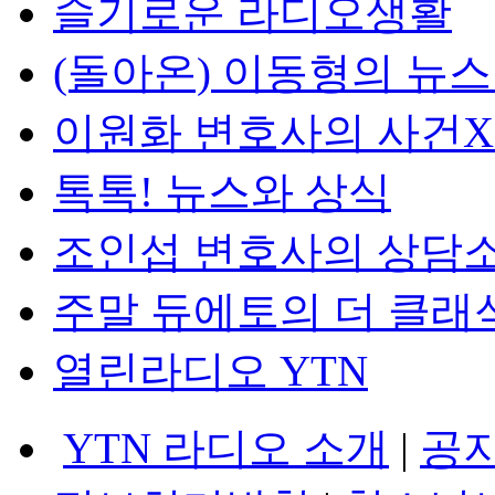
슬기로운 라디오생활
(돌아온) 이동형의 뉴
이원화 변호사의 사건
톡톡! 뉴스와 상식
조인섭 변호사의 상담
주말 듀에토의 더 클래
열린라디오 YTN
YTN 라디오 소개
|
공