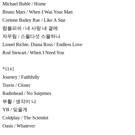
Michael Buble / Home
Bruno Mars / When I Was Your Man
Corinne Bailey Rae / Like A Star
럼블피쉬 / 내 사랑 내 곁에
자우림 / 스물다섯 스물하나
Lionel Richie, Diana Ross / Endless Love
Rod Stewart / When I Need You
*11시
Journey / Faithfully
Travis / Closer
Radiohead / No Surprises
부활 / 생각이 나
YB / 잊을게
Coldplay / The Scientist
Oasis / Whatever