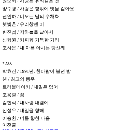
원준희 / 사랑은 유리같은 것
양수경 / 사랑은 창밖에 빗물 같아요
권인하 / 비오는 날의 수채화
햇빛촌 / 유리창엔 비
변진섭 / 저하늘을 날아서
신형원 / 커피향 가득한 거리
조하문 / 내 아픔 아시는 당신께
*22시
박효신 / 1991년, 찬바람이 불던 밤
첸 / 최고의 행운
트러블메이커 / 내일은 없어
조용필 / 꿈
김현식 / 내사랑 내곁에
신성우 / 내일을 향해
이승환 / 너를 향한 마음
이전글