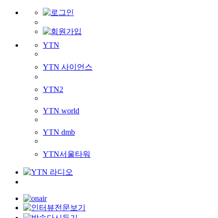
YTN
YTN 사이언스
YTN2
YTN world
YTN dmb
YTN서울타워