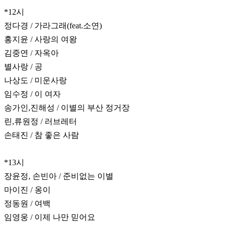
*12시
정다경 / 가라그래(feat.소연)
홍지윤 / 사랑의 여왕
김중연 / 자옥아
별사랑 / 공
나상도 / 미운사랑
임수정 / 이 여자
송가인,진해성 / 이별의 부산 정거장
린,류원정 / 러브레터
손태진 / 참 좋은 사람
*13시
장윤정, 손빈아 / 준비없는 이별
마이진 / 옹이
정동원 / 여백
임영웅 / 이제 나만 믿어요