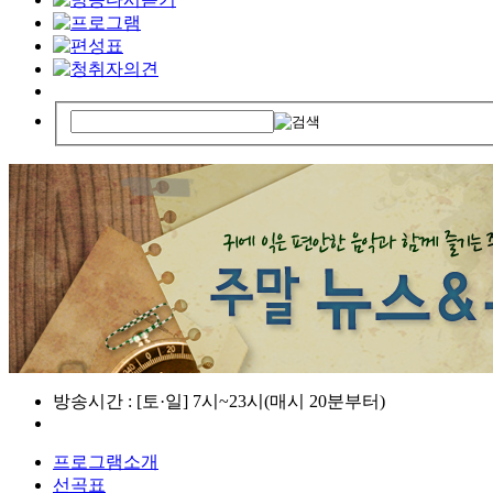
방송시간 : [토·일] 7시~23시(매시 20분부터)
프로그램소개
선곡표