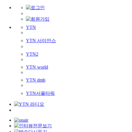
YTN
YTN 사이언스
YTN2
YTN world
YTN dmb
YTN서울타워