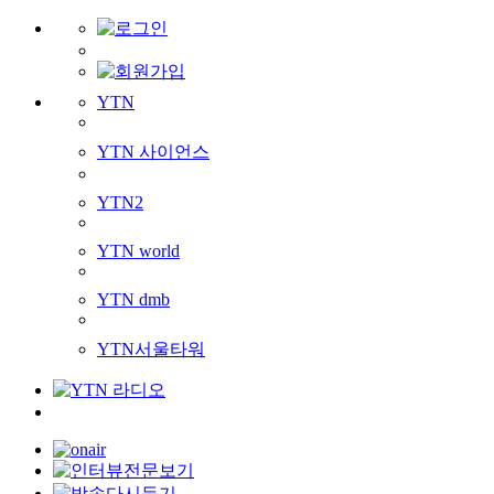
YTN
YTN 사이언스
YTN2
YTN world
YTN dmb
YTN서울타워