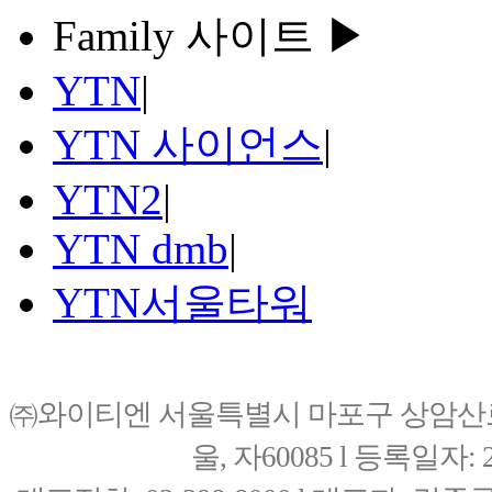
Family 사이트 ▶
YTN
|
YTN 사이언스
|
YTN2
|
YTN dmb
|
YTN서울타워
㈜와이티엔 서울특별시 마포구 상암산로76(
울, 자60085 l 등록일자: 20