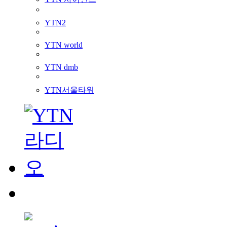
YTN2
YTN world
YTN dmb
YTN서울타워