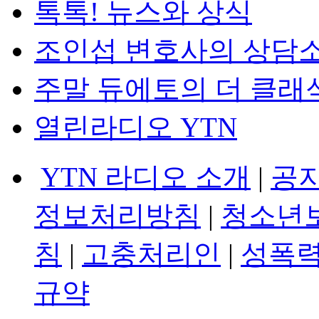
톡톡! 뉴스와 상식
조인섭 변호사의 상담
주말 듀에토의 더 클래
열린라디오 YTN
YTN 라디오 소개
|
공
정보처리방침
|
청소년
침
|
고충처리인
|
성폭력
규약