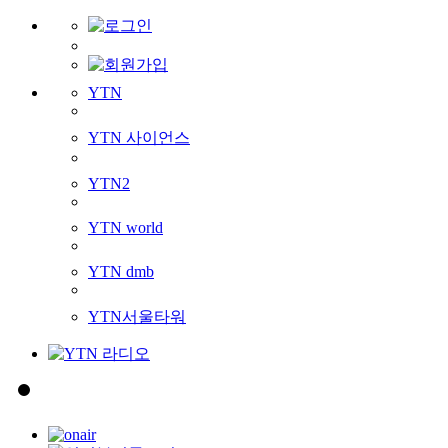
YTN
YTN 사이언스
YTN2
YTN world
YTN dmb
YTN서울타워