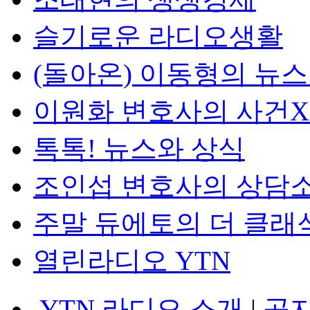
슬기로운 라디오생활
(돌아온) 이동형의 뉴
이원화 변호사의 사건
톡톡! 뉴스와 상식
조인섭 변호사의 상담
주말 듀에토의 더 클래
열린라디오 YTN
YTN 라디오 소개
|
공