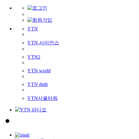
YTN
YTN 사이언스
YTN2
YTN world
YTN dmb
YTN서울타워