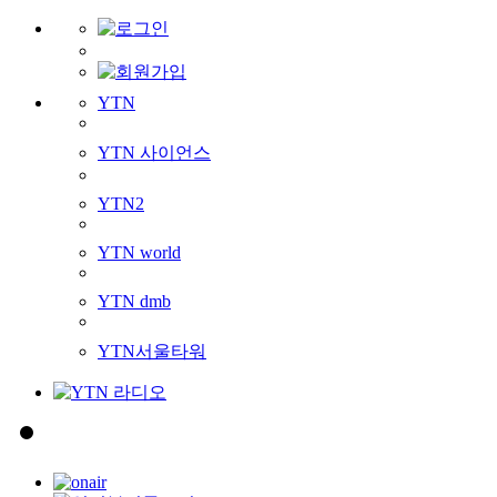
YTN
YTN 사이언스
YTN2
YTN world
YTN dmb
YTN서울타워