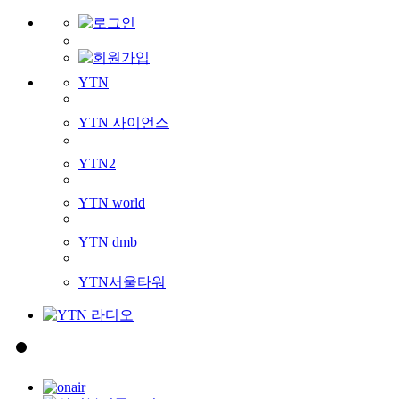
YTN
YTN 사이언스
YTN2
YTN world
YTN dmb
YTN서울타워