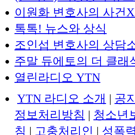
이원화 변호사의 사건
톡톡! 뉴스와 상식
조인섭 변호사의 상담
주말 듀에토의 더 클래
열린라디오 YTN
YTN 라디오 소개
|
공
정보처리방침
|
청소년
침
|
고충처리인
|
성폭력