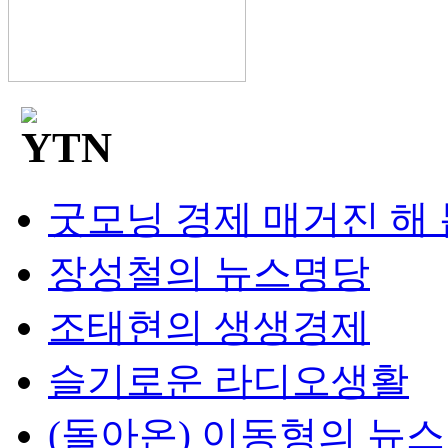
굿모닝 경제 매거진 해
장성철의 뉴스명당
조태현의 생생경제
슬기로운 라디오생활
(돌아온) 이동형의 뉴