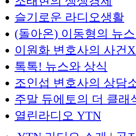
조태현의 생생경제
슬기로운 라디오생활
(돌아온) 이동형의 뉴
이원화 변호사의 사건
톡톡! 뉴스와 상식
조인섭 변호사의 상담
주말 듀에토의 더 클래
열린라디오 YTN