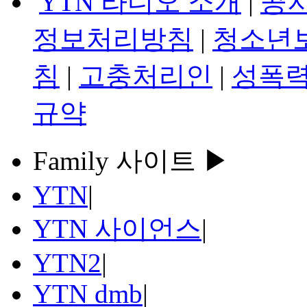
YTN 라디오 소개
|
공
정보처리방침
|
청소년
침
|
고충처리인
|
성폭력
규약
Family 사이트 ▶
YTN
|
YTN 사이언스
|
YTN2
|
YTN dmb
|