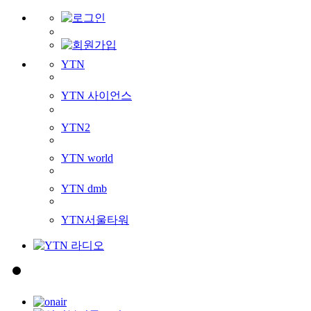
YTN
YTN 사이언스
YTN2
YTN world
YTN dmb
YTN서울타워