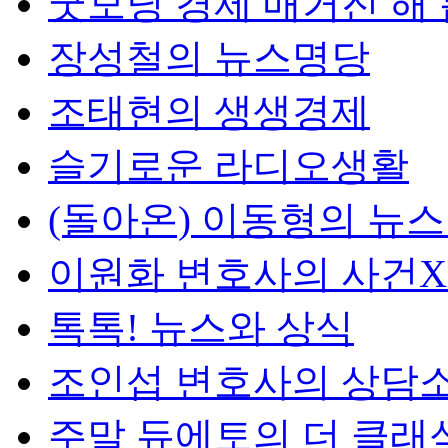
굿모닝 경제 매거진 해
장성철의 뉴스명당
조태현의 생생경제
슬기로운 라디오생활
(돌아온) 이동형의 뉴
이원화 변호사의 사건
톡톡! 뉴스와 상식
조인섭 변호사의 상담
주말 듀에토의 더 클래