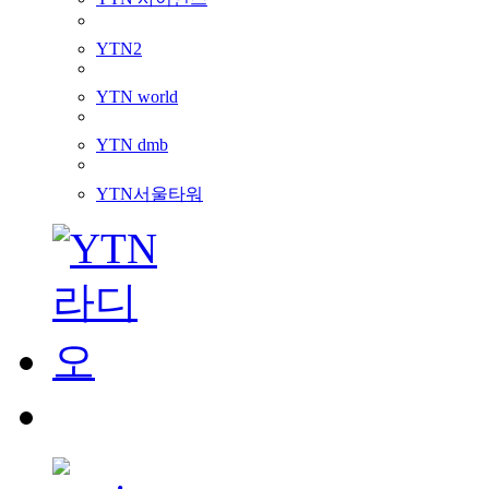
YTN2
YTN world
YTN dmb
YTN서울타워