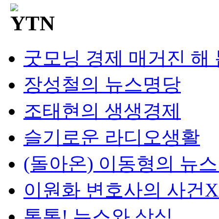
굿모닝 경제 매거진 해
장성철의 뉴스명당
조태현의 생생경제
슬기로운 라디오생활
(돌아온) 이동형의 뉴
이원화 변호사의 사건
톡톡! 뉴스와 상식