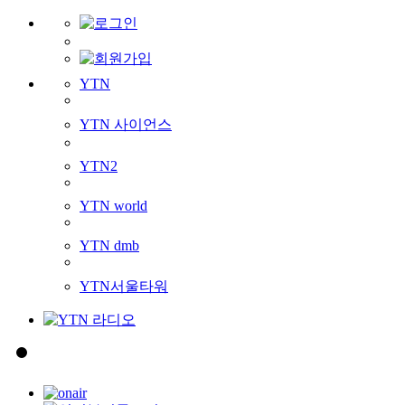
YTN
YTN 사이언스
YTN2
YTN world
YTN dmb
YTN서울타워