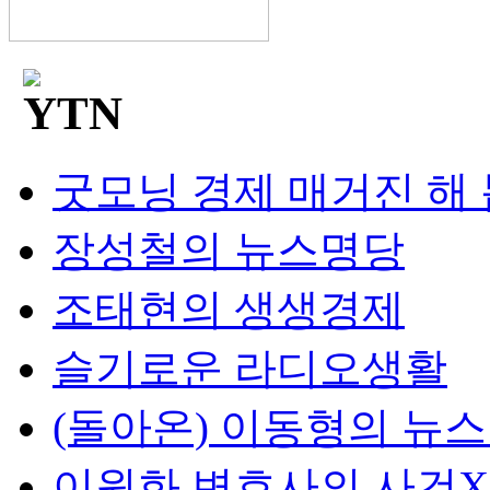
굿모닝 경제 매거진 해
장성철의 뉴스명당
조태현의 생생경제
슬기로운 라디오생활
(돌아온) 이동형의 뉴
이원화 변호사의 사건