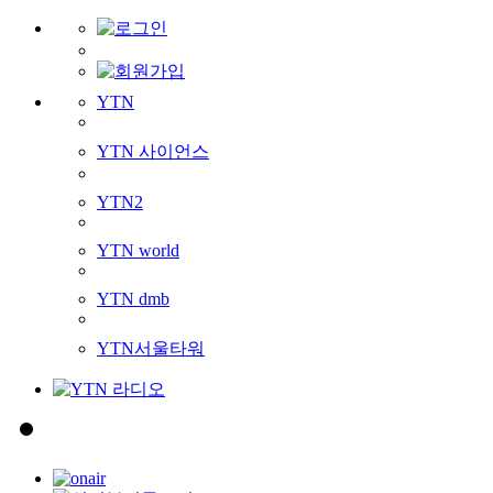
YTN
YTN 사이언스
YTN2
YTN world
YTN dmb
YTN서울타워