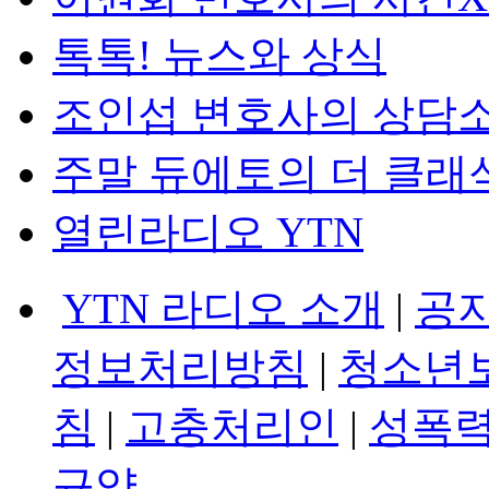
톡톡! 뉴스와 상식
조인섭 변호사의 상담
주말 듀에토의 더 클래
열린라디오 YTN
YTN 라디오 소개
|
공
정보처리방침
|
청소년
침
|
고충처리인
|
성폭력
규약