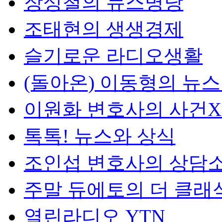
장성철의 뉴스명당
조태현의 생생경제
슬기로운 라디오생활
(돌아온) 이동형의 뉴
이원화 변호사의 사건
톡톡! 뉴스와 상식
조인섭 변호사의 상담
주말 듀에토의 더 클래
열린라디오 YTN