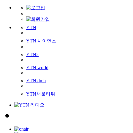
YTN
YTN 사이언스
YTN2
YTN world
YTN dmb
YTN서울타워