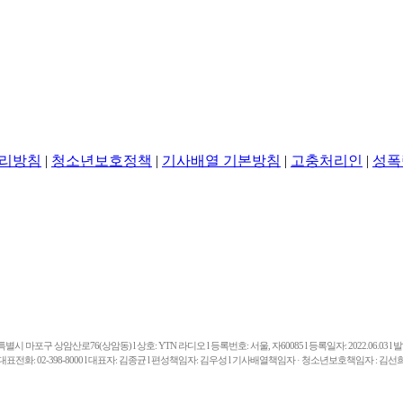
리방침
|
청소년보호정책
|
기사배열 기본방침
|
고충처리인
|
성폭
마포구 상암산로76(상암동) l 상호: YTN 라디오 l 등록번호: 서울, 자60085 l 등록일자: 2022.06.03 l 발행일
대표전화: 02-398-8000 l 대표자: 김종균 l 편성책임자: 김우성 l 기사배열책임자 · 청소년보호책임자 : 김선