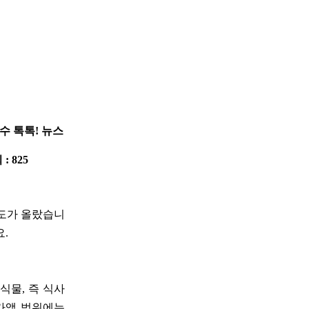
 수 톡톡! 뉴스
 : 825
한도가 올랐습니
요.
식물, 즉 식사
 가액 범위에는