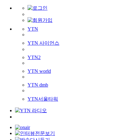
YTN
YTN 사이언스
YTN2
YTN world
YTN dmb
YTN서울타워