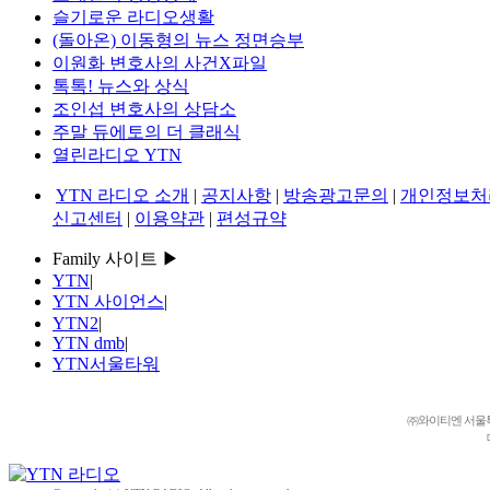
슬기로운 라디오생활
(돌아온) 이동형의 뉴스 정면승부
이원화 변호사의 사건X파일
톡톡! 뉴스와 상식
조인섭 변호사의 상담소
주말 듀에토의 더 클래식
열린라디오 YTN
YTN 라디오 소개
|
공지사항
|
방송광고문의
|
개인정보처
신고센터
|
이용약관
|
편성규약
Family 사이트 ▶
YTN
|
YTN 사이언스
|
YTN2
|
YTN dmb
|
YTN서울타워
㈜와이티엔 서울특별시 