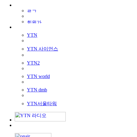
YTN
YTN 사이언스
YTN2
YTN world
YTN dmb
YTN서울타워