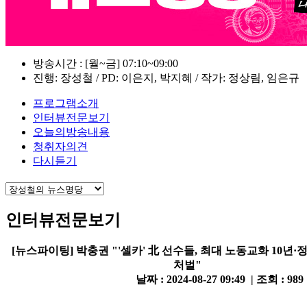
방송시간 : [월~금] 07:10~09:00
진행: 장성철 / PD: 이은지, 박지혜 / 작가: 정상림, 임은규
프로그램소개
인터뷰전문보기
오늘의방송내용
청취자의견
다시듣기
인터뷰전문보기
[뉴스파이팅] 박충권 "'셀카' 北 선수들, 최대 노동교화 10년
처벌"
날짜 : 2024-08-27 09:49 | 조회 : 989