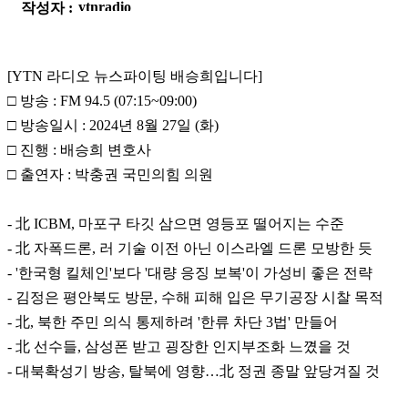
작성자 :
[YTN 라디오 뉴스파이팅 배승희입니다]
□ 방송 : FM 94.5 (07:15~09:00)
□ 방송일시 : 2024년 8월 27일 (화)
□ 진행 : 배승희 변호사
□ 출연자 : 박충권 국민의힘 의원
- 北 ICBM, 마포구 타깃 삼으면 영등포 떨어지는 수준
- 北 자폭드론, 러 기술 이전 아닌 이스라엘 드론 모방한 듯
- '한국형 킬체인'보다 '대량 응징 보복'이 가성비 좋은 전략
- 김정은 평안북도 방문, 수해 피해 입은 무기공장 시찰 목적
- 北, 북한 주민 의식 통제하려 '한류 차단 3법' 만들어
- 北 선수들, 삼성폰 받고 굉장한 인지부조화 느꼈을 것
- 대북확성기 방송, 탈북에 영향…北 정권 종말 앞당겨질 것