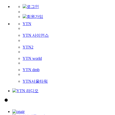
YTN
YTN 사이언스
YTN2
YTN world
YTN dmb
YTN서울타워