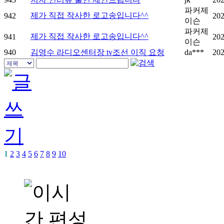
파커제
제가 직접 작사한 로고송입니다^^
942
202
이슨
파커제
제가 직접 작사한 로고송입니다^^
941
202
이슨
940
김영수 라디오센터장 tv조선 이직 요청
da***
202
1
2
3
4
5
6
7
8
9
10