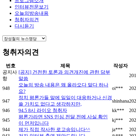
프로그램소개
인터뷰전문보기
오늘의방송내용
청취자의견
다시듣기
청취자의견
번호
제목
작성자
공지사
[공지] 건전한 토론과 의견개진에 관한 당부
201
항
말씀
오늘의 방송 내용은 왜 올라오다 말다 하나
948
oi***
202
요?
정치 평론가들 말에 일일이 대응하거나 신경
947
shinhana
202
쓸 가치도 없다고 생각하지만,
946
94.5 8시 라이오 청취자
kk***
202
평론가라면 SNS 민심 전달 전에 사실 확인
945
kj***
202
이 먼저입니다
944
제가 직접 작사한 로고송입니다^^
ja***
202
943
저자 인터뷰 출연 제안드립니다
jk***
202