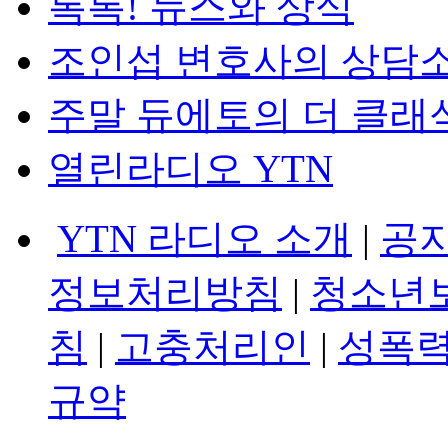
톡톡! 뉴스와 상식
조인섭 변호사의 상담
주말 듀에토의 더 클래
열린라디오 YTN
YTN 라디오 소개
|
공
정보처리방침
|
청소년
침
|
고충처리인
|
성폭력
규약