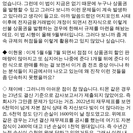
었습니다. 그런데 이 법이 지금은 없기 때문에 누구나 상품권
을 발행할 수 있고 그러다 보니까 이런 문제들이 계속 발생하
고 있다라고 생각이 들고요. 아까 말씀드렸던 머지포인트 사태
이후에 전자금융거래법이 개정이 되면서 전자식으로 이렇게
선불 상품권을 발행하는 경우에 한해서 규제를 마련을 해놨는
데요. 이 법 시행이 올해 9월부터입니다. 그러다 보니까 좀 계
속 규제의 허점들을 이렇게 활용하고 있지 않았나 싶습니다.
◆ 이현웅 : 이게 5월 6월 7월 되면서 점점 더 상품권의 할인 판
매량이 많아지고 또 심지어는 나중에 준다 1개월 뒤에 준다 이
런 식으로 판매를 하는 걸 보면서 이거 좀 전조 증상 아니냐 하
는 분석들이 지금에서야 나오고 있는데 왜 진작 이런 것들을
좀 단속하지 못했을까요?
◇ 채이배 : 그러니까 아쉬운 점이 참 많습니다. 티몬 같은 경우
는 23년도 결산 기준으로 감사보고서가 제출되지 않았어요. 즉
회사가 그만큼 문제가 있다는 거죠. 2022년의 재무제표를 보면
6천억이 넘게 자본 잠식 상태 즉 자산보다 빚이 더 많다라는 거
죠. 6천억 정도 단기 손실이 1600억이 날 정도였고요. 위메프
같은 경우는 23년 결산 재무제표를 공시를 했는데 여기도 자본
잠식이 2400억 대고 1년 손실이 1천억 원대입니다. 즉 수년간
누적 손실이 수천억 원에 달하고 있었거든요. 그래서 이런 내