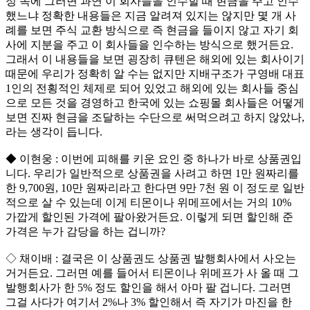
정 속에 그러면 과연 이 회사들을 인수할 때 현금을 주고 인수
했느냐 정확한 내용들은 지금 알려져 있지는 않지만 몇 개 사
례를 보면 주식 교환 방식으로 즉 현금을 들이지 않고 자기 회
사에 지분을 주고 이 회사들을 인수하는 방식으로 했거든요.
그래서 이 내용들을 보면 굉장히 큐텐은 해외에 있는 회사이기
때문에 우리가 정확히 알 수는 없지만 지배구조가 구영배 대표
1인의 전횡적인 체제로 되어 있었고 해외에 있는 회사들 중심
으로 모든 것을 경영하고 한국에 있는 쇼핑몰 회사들은 어떻게
보면 진짜 현금을 조달하는 수단으로 써먹으려고 하지 않았나,
라는 생각이 듭니다.
◆ 이현웅 : 이번에 피해를 키운 요인 중 하나가 바로 상품권입
니다. 우리가 일반적으로 상품권을 사려고 하면 1만 원짜리를
한 9,700원, 10만 원짜리라고 한다면 9만 7천 원 이 정도로 일반
적으로 살 수 있는데 이게 티몬이나 위메프에서는 거의 10%
가깝게 할인된 가격에 팔아왔거든요. 이렇게 되면 할인해 준
가격은 누가 감당을 하는 겁니까?
◇ 채이배 : 결국은 이 상품권도 상품권 발행회사에서 사오는
거거든요. 그러면 예를 들어서 티몬이나 위메프가 사 올 때 그
발행회사가 한 5% 정도 할인을 해서 아마 팔 겁니다. 그러면
그걸 사다가 여기서 2%나 3% 할인해서 즉 자기가 마진을 한