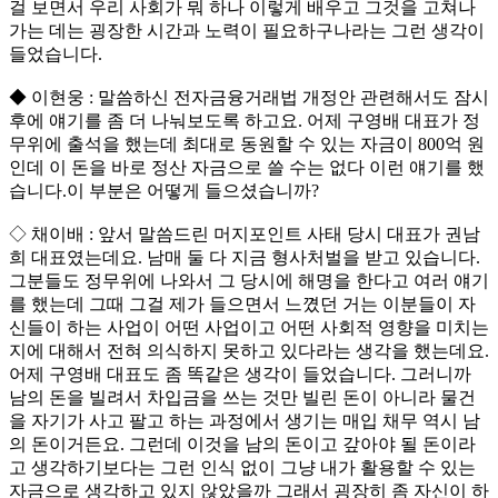
걸 보면서 우리 사회가 뭐 하나 이렇게 배우고 그것을 고쳐나
가는 데는 굉장한 시간과 노력이 필요하구나라는 그런 생각이
들었습니다.
◆ 이현웅 : 말씀하신 전자금융거래법 개정안 관련해서도 잠시
후에 얘기를 좀 더 나눠보도록 하고요. 어제 구영배 대표가 정
무위에 출석을 했는데 최대로 동원할 수 있는 자금이 800억 원
인데 이 돈을 바로 정산 자금으로 쓸 수는 없다 이런 얘기를 했
습니다.이 부분은 어떻게 들으셨습니까?
◇ 채이배 : 앞서 말씀드린 머지포인트 사태 당시 대표가 권남
희 대표였는데요. 남매 둘 다 지금 형사처벌을 받고 있습니다.
그분들도 정무위에 나와서 그 당시에 해명을 한다고 여러 얘기
를 했는데 그때 그걸 제가 들으면서 느꼈던 거는 이분들이 자
신들이 하는 사업이 어떤 사업이고 어떤 사회적 영향을 미치는
지에 대해서 전혀 의식하지 못하고 있다라는 생각을 했는데요.
어제 구영배 대표도 좀 똑같은 생각이 들었습니다. 그러니까
남의 돈을 빌려서 차입금을 쓰는 것만 빌린 돈이 아니라 물건
을 자기가 사고 팔고 하는 과정에서 생기는 매입 채무 역시 남
의 돈이거든요. 그런데 이것을 남의 돈이고 갚아야 될 돈이라
고 생각하기보다는 그런 인식 없이 그냥 내가 활용할 수 있는
자금으로 생각하고 있지 않았을까 그래서 굉장히 좀 자신이 하