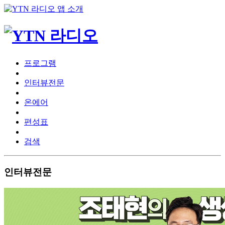
프로그램
인터뷰전문
온에어
편성표
검색
인터뷰전문