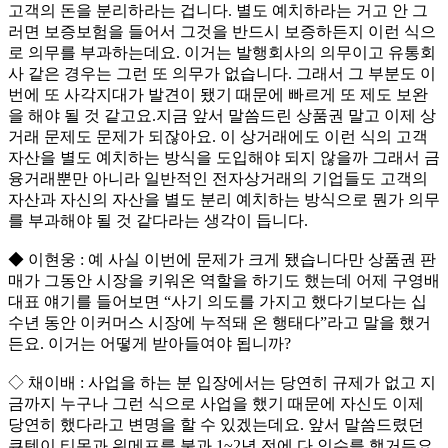
고객의 돈을 분리하라는 겁니다. 별도 예치하라는 거고 안 그
러면 보증보험을 들어서 그것을 반드시 보증하든지 이런 식으
로 의무를 부과하는데요. 이거는 발행회사의 의무이고 유통회
사 같은 경우는 그런 또 의무가 없습니다. 그래서 그 부분도 이
번에 또 사각지대가 발견이 됐기 때문에 빠르게 또 제도 보완
을 해야 될 것 같고요.지금 앞서 말씀드린 상품권 말고 이제 상
거래 문제도 문제가 되잖아요. 이 상거래에도 이런 식의 고객
자산을 별도 예치하는 방식을 도입해야 되지 않을까 그래서 금
융거래뿐만 아니라 일반적인 전자상거래의 기업들도 고객의
자산과 자신의 자산을 별도 분리 예치하는 방식으로 뭔가 의무
를 부과해야 될 것 같다라는 생각이 듭니다.
◆ 이현웅 : 예 사실 이번에 문제가 크게 됐습니다만 상품권 판
매가 그동안 시장을 키워온 역할을 하기도 했는데 어제 구영배
대표 얘기를 들어보면 “사기 의도를 가지고 했다기보다는 십
수년 동안 이커머스 시장에 누적돼 온 행태다”라고 말을 했거
든요. 이거는 어떻게 받아들여야 됩니까?
◇ 채이배 : 사업을 하는 분 입장에서는 당연히 규제가 없고 지
금까지 누구나 그런 식으로 사업을 했기 때문에 자신도 이제
당연히 했다라고 변명을 할 수 있겠는데요. 앞서 말씀드렸던
큐텐이 티몬과 위메프를 불과 1~2년 전에 다 인수를 했거든요.