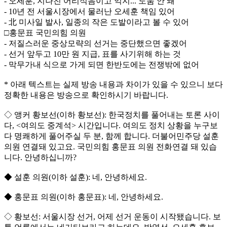
- 오세훈, 지나친 어리석음이고 억지... 도움 안 돼
- 10년 전 서울시장에서 물러난 오세훈 책임 있어
- 北 미사일 발사, 일종의 작은 도발이라고 볼 수 있어
□홍문표 국민의힘 의원
- 저질스러운 중상모략의 선거는 중단했으면 좋겠어
- 선거 앞두고 10만 원 지급, 표를 사기위해 하는 것
- 막무가내 식으로 가게 되면 한반도에는 전쟁밖에 없어
* 아래 텍스트는 실제 방송 내용과 차이가 있을 수 있으니 보다
정확한 내용은 방송으로 확인하시기 바랍니다.
◇ 앵커 황보선(이하 황보선): 한국정치를 풀어내는 토론 사이
다, <여의도 중계석> 시간입니다. 여의도 정치 상황을 누구보
다 명쾌하게 풀어주실 두 분, 함께 합니다. 더불어민주당 설훈
의원 연결돼 있고요. 국민의힘 홍문표 의원 전화연결 돼 있습
니다. 안녕하십니까?
◆ 설훈 의원(이하 설훈): 네, 안녕하세요.
◆ 홍문표 의원(이하 홍문표): 네, 안녕하세요.
◇ 황보선: 서울시장 선거, 어제 선거 운동이 시작됐습니다. 보