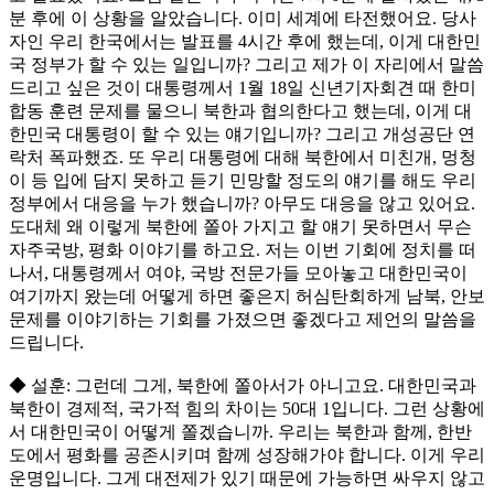
분 후에 이 상황을 알았습니다. 이미 세계에 타전했어요. 당사
자인 우리 한국에서는 발표를 4시간 후에 했는데, 이게 대한민
국 정부가 할 수 있는 일입니까? 그리고 제가 이 자리에서 말씀
드리고 싶은 것이 대통령께서 1월 18일 신년기자회견 때 한미
합동 훈련 문제를 물으니 북한과 협의한다고 했는데, 이게 대
한민국 대통령이 할 수 있는 얘기입니까? 그리고 개성공단 연
락처 폭파했죠. 또 우리 대통령에 대해 북한에서 미친개, 멍청
이 등 입에 담지 못하고 듣기 민망할 정도의 얘기를 해도 우리
정부에서 대응을 누가 했습니까? 아무도 대응을 않고 있어요.
도대체 왜 이렇게 북한에 쫄아 가지고 할 얘기 못하면서 무슨
자주국방, 평화 이야기를 하고요. 저는 이번 기회에 정치를 떠
나서, 대통령께서 여야, 국방 전문가들 모아놓고 대한민국이
여기까지 왔는데 어떻게 하면 좋은지 허심탄회하게 남북, 안보
문제를 이야기하는 기회를 가졌으면 좋겠다고 제언의 말씀을
드립니다.
◆ 설훈: 그런데 그게, 북한에 쫄아서가 아니고요. 대한민국과
북한이 경제적, 국가적 힘의 차이는 50대 1입니다. 그런 상황에
서 대한민국이 어떻게 쫄겠습니까. 우리는 북한과 함께, 한반
도에서 평화를 공존시키며 함께 성장해가야 합니다. 이게 우리
운명입니다. 그게 대전제가 있기 때문에 가능하면 싸우지 않고