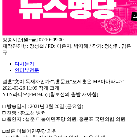
방송시간
[월~금] 07:10~09:00
제작진
진행: 장성철 / PD: 이은지, 박지혜 / 작가: 정상림, 임은
규
다시듣기
인터뷰전문
설훈"文이 독재자인가?",홍문표"오세훈은 MB아바타냐?"
2021-03-26 11:09
작게
크게
YTN라디오(FM 94.5) [황보선의 출발 새아침]
□ 방송일시 : 2021년 3월 26일 (금요일)
□ 진행 : 황보선 앵커
□ 출연자 : 설훈 더불어민주당 의원, 홍문표 국민의힘 의원
□설훈 더불어민주당 의원