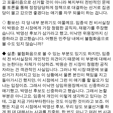
고 포퓰리즘으로 선거할 것이 아니라 복지부터 전반적인 문제
를 토론을 통해 정정당당하게 정책으로 대결하는 선거로 집권
당이 몰고 갔으면 좋겠다는 얘기를 자꾸 되풀이 하는 겁니다.
◇ 황보선: 각 당 내부 분위기도 여쭐께요. 임종석 전 비서실장
이 박원순 전 시장에게 가장 청렴한 공직자, 재평가를 주장했
습니다. 박영선 후보가 삼가라고 했고, 이낙연 위원장까지 신
중하라고 경고했습니다. 어쨌든 민주당 내에서 불협화음으로
볼 수도 있지 않습니까?
◆ 설훈: 불협화음으로 볼 수 있는 부분도 있기도 하지만, 임종
석 전 비서실장의 개인적인 의견이기 때문에 이 부분에 대해서
는 논한다는 자체가 이상하죠. 박원순 전 시장이 청렴한 공직
자라는 건 객관적인 사실입니다. 그러나 박 시장 때문에 보궐
선거가 치러지고 있는 이 상황에서 물론 본인이 책임을 지고
돌아가시긴 했지만, 이 시점에서 그런 이 얘기를 할 필요가 있
냐는 입장이죠. 그래서 이낙연 상임위원장께서도 신중하라고
얘기했고, 박영선 후보도 신중하라고 했습니다. 그래서 논할
부분은 아니고요. 임종석 개인이 이렇게 생각하고 있다는 건
데, 그걸 지금 가타부타한다는 것도 이상한 것이라고 보죠. 어
쨌든 지금 이 시점에서 박영선 후보, 우리 당도 보궐선거를 하
게 된 데 대해서는 사과를 진중히, 한 번도 아니고 여러 번 사과