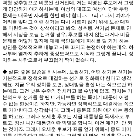
력형 성추행으로 비롯된 선거인데, 저는 박영선 후보께서 그렇
게 당당하게 얘기하시는데, 여성의 대표고 여성이 당한 추행
문제는 대국민 사과를 한번 해야 합니다. 그리고 다시 여야가
머리를 맞대고 이런 선거는 다시 치르지 않기 위해 보완 대책
을 마련하는 것이 상책이라고 봐요. 성추행, 선거법 문제로 인
해서 시장을 보궐 선거할 경우, 후보를 내지 않는다거나 비용
문제를 어떻게 할지에 대해 국민들에게 피해를 덜 가게 하는
방안을 정책적으로 내놓고 서로 따지고 논쟁해야 하는데요. 하
나부터 열까지 추하게 중상모략으로 시작해 그렇게 끝나니, 정
치하는 사람으로서 부끄럽기 짝이 없습니다.
◆ 설훈: 좋은 말씀을 하시는데, 보궐선거, 어떤 선거든 선거는
기본적으로 정책으로 대결하는 선거로 진화해야 한다고 생각
해요. 지금 우리 정치를 보면, 상대방을 흠집 내는 식으로만 하
는데요. 그건 낮은 수준의 정치라고 볼 수밖에 없죠. 정치는 기
본적으로 선거를 할 땐 네거티브를 하는 쪽이기 때문에 어쩔
수 없는 현상이긴 하지만, 가능하면 정책적으로 대결하는 쪽으
로 가야한다고 생각합니다. 그래서 홍문표 의원 얘기에는 동의
를 하고요. 그러나 오세훈 후보는 지금 대통령을 독재자로 부
르고, 정신 나간 대통령이란 막말을 합니다. 이건 얘기가 안 되
는 것이죠. 그래서 오세훈 후보가 표를 얻기 위해서 중도 이미
지를 강화한다고 하는데, 저는 그렇게 안 봐요. 전광훈 목사가