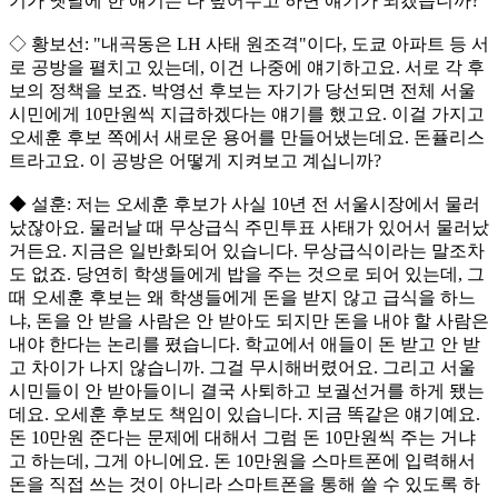
기가 옛날에 한 얘기는 다 덮어두고 하면 얘기가 되겠습니까?
◇ 황보선: "내곡동은 LH 사태 원조격"이다, 도쿄 아파트 등 서
로 공방을 펼치고 있는데, 이건 나중에 얘기하고요. 서로 각 후
보의 정책을 보죠. 박영선 후보는 자기가 당선되면 전체 서울
시민에게 10만원씩 지급하겠다는 얘기를 했고요. 이걸 가지고
오세훈 후보 쪽에서 새로운 용어를 만들어냈는데요. 돈퓰리스
트라고요. 이 공방은 어떻게 지켜보고 계십니까?
◆ 설훈: 저는 오세훈 후보가 사실 10년 전 서울시장에서 물러
났잖아요. 물러날 때 무상급식 주민투표 사태가 있어서 물러났
거든요. 지금은 일반화되어 있습니다. 무상급식이라는 말조차
도 없죠. 당연히 학생들에게 밥을 주는 것으로 되어 있는데, 그
때 오세훈 후보는 왜 학생들에게 돈을 받지 않고 급식을 하느
냐, 돈을 안 받을 사람은 안 받아도 되지만 돈을 내야 할 사람은
내야 한다는 논리를 폈습니다. 학교에서 애들이 돈 받고 안 받
고 차이가 나지 않습니까. 그걸 무시해버렸어요. 그리고 서울
시민들이 안 받아들이니 결국 사퇴하고 보궐선거를 하게 됐는
데요. 오세훈 후보도 책임이 있습니다. 지금 똑같은 얘기예요.
돈 10만원 준다는 문제에 대해서 그럼 돈 10만원씩 주는 거냐
고 하는데, 그게 아니에요. 돈 10만원을 스마트폰에 입력해서
돈을 직접 쓰는 것이 아니라 스마트폰을 통해 쓸 수 있도록 하