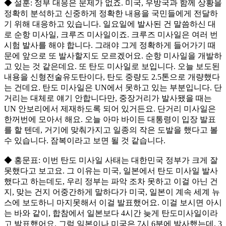
◆ 설훈: 정부 대응은 문제가 없죠. 미국, 우방국과 함께 상황을
정확히 분석하고 신중하게 정확한 내용을 국민들에게 전달하
기 위해 대응하고 있습니다. 일요일에 발사된 건 말씀하신 대
로 순항 미사일, 크루즈 미사일이죠. 크루즈 미사일은 여러 번
시험 발사를 해야 합니다. 그래야 그게 정확하게 들어가기 때
문에 앞으로 또 발사할지도 모르겠어요. 순항 미사일을 개발하
고 있는 것 같은데요. 또 탄도 미사일로 보입니다. 오늘 보도된
내용을 신형전술유도탄이다, 탄도 중량도 2.5톤으로 개량했다
는 건데요. 탄도 미사일은 UN에서 못하고 있는 부분입니다. 단
거리는 대체로 얘기 안합니다만, 중장거리가 발사됐을 때는
UN 안보리에서 제재하도록 되어 있거든요. 단거리 미사일은
한꺼번에 모아서 해요. 오늘 아마 바이든 대통령이 입장 발표
를 할 텐데, 거기에 맞춰가지고 일종의 작은 도발을 했다고 볼
수 있습니다. 잠복이라고 보면 될 것 같습니다.
◆ 홍문표: 이번 탄도 미사일 사태는 대한민국 정부가 크게 잘
못했다고 보고요. 그 이유는 미국, 일본에서 탄도 미사일 발사
했다고 하는데도, 우리 정부는 파악 조차 못하고 이걸 아닌 건
지, 맞는 건지 어중간하게 말하다가 미국, 일본이 계속 세계 뉴
스에 보도하니 마지못해서 이걸 발표했어요. 이걸 보시면 아시
는 바와 같이, 합참에서 일본보다 4시간 늦게 탄도미사일이라
고 발표했어요. 그럼 일본이나 미국은 7시 6분에 발사했는데, 3