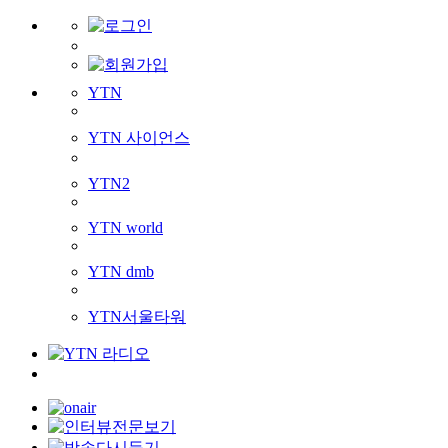
YTN
YTN 사이언스
YTN2
YTN world
YTN dmb
YTN서울타워