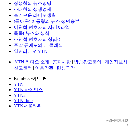
장성철의 뉴스명당
조태현의 생생경제
슬기로운 라디오생활
(돌아온) 이동형의 뉴스 정면승부
이원화 변호사의 사건X파일
톡톡! 뉴스와 상식
조인섭 변호사의 상담소
주말 듀에토의 더 클래식
열린라디오 YTN
YTN 라디오 소개
|
공지사항
|
방송광고문의
|
개인정보처
신고센터
|
이용약관
|
편성규약
Family 사이트 ▶
YTN
|
YTN 사이언스
|
YTN2
|
YTN dmb
|
YTN서울타워
㈜와이티엔 서울특별시 