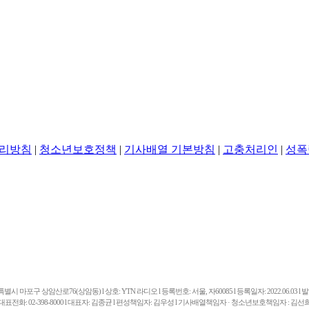
리방침
|
청소년보호정책
|
기사배열 기본방침
|
고충처리인
|
성폭
마포구 상암산로76(상암동) l 상호: YTN 라디오 l 등록번호: 서울, 자60085 l 등록일자: 2022.06.03 l 발행일
대표전화: 02-398-8000 l 대표자: 김종균 l 편성책임자: 김우성 l 기사배열책임자 · 청소년보호책임자 : 김선