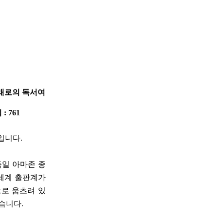
미래로의 독서여
 : 761
’입니다.
독일 아마존 종
 세계 출판계가
으로 움츠려 있
있습니다.