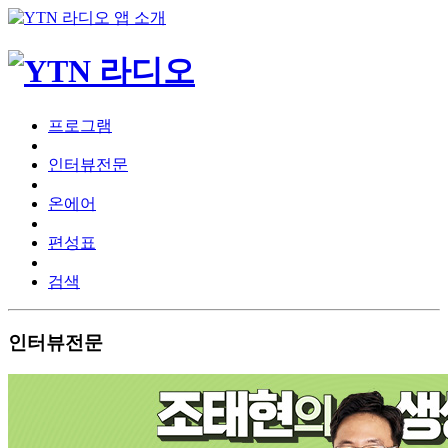
프로그램
인터뷰전문
온에어
편성표
검색
인터뷰전문