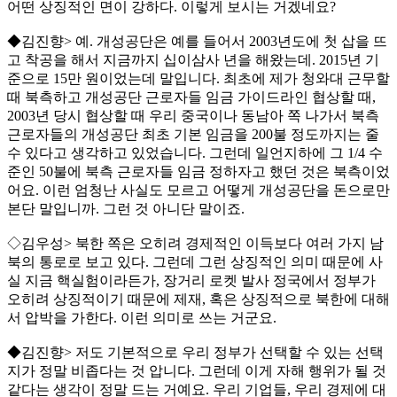
어떤 상징적인 면이 강하다. 이렇게 보시는 거겠네요?
◆김진향> 예. 개성공단은 예를 들어서 2003년도에 첫 삽을 뜨
고 착공을 해서 지금까지 십이삼사 년을 해왔는데. 2015년 기
준으로 15만 원이었는데 말입니다. 최초에 제가 청와대 근무할
때 북측하고 개성공단 근로자들 임금 가이드라인 협상할 때,
2003년 당시 협상할 때 우리 중국이나 동남아 쪽 나가서 북측
근로자들의 개성공단 최초 기본 임금을 200불 정도까지는 줄
수 있다고 생각하고 있었습니다. 그런데 일언지하에 그 1/4 수
준인 50불에 북측 근로자들 임금 정하자고 했던 것은 북측이었
어요. 이런 엄청난 사실도 모르고 어떻게 개성공단을 돈으로만
본단 말입니까. 그런 것 아니단 말이죠.
◇김우성> 북한 쪽은 오히려 경제적인 이득보다 여러 가지 남
북의 통로로 보고 있다. 그런데 그런 상징적인 의미 때문에 사
실 지금 핵실험이라든가, 장거리 로켓 발사 정국에서 정부가
오히려 상징적이기 때문에 제재, 혹은 상징적으로 북한에 대해
서 압박을 가한다. 이런 의미로 쓰는 거군요.
◆김진향> 저도 기본적으로 우리 정부가 선택할 수 있는 선택
지가 정말 비좁다는 것 압니다. 그런데 이게 자해 행위가 될 것
같다는 생각이 정말 드는 거예요. 우리 기업들, 우리 경제에 대