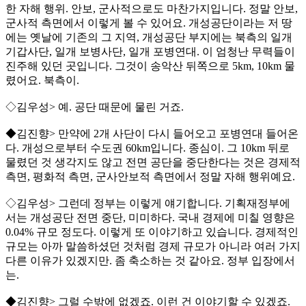
한 자해 행위. 안보, 군사적으로도 마찬가지입니다. 정말 안보,
군사적 측면에서 이렇게 볼 수 있어요. 개성공단이라는 저 땅
에는 옛날에 기존의 그 지역, 개성공단 부지에는 북측의 일개
기갑사단, 일개 보병사단, 일개 포병연대. 이 엄청난 무력들이
진주해 있던 곳입니다. 그것이 송악산 뒤쪽으로 5km, 10km 물
렸어요. 북측이.
◇김우성> 예. 공단 때문에 물린 거죠.
◆김진향> 만약에 2개 사단이 다시 들어오고 포병연대 들어온
다. 개성으로부터 수도권 60km입니다. 종심이. 그 10km 뒤로
물렸던 것 생각지도 않고 전면 공단을 중단한다는 것은 경제적
측면, 평화적 측면, 군사안보적 측면에서 정말 자해 행위예요.
◇김우성> 그런데 정부는 이렇게 얘기합니다. 기획재정부에
서는 개성공단 전면 중단, 미미하다. 국내 경제에 미칠 영향은
0.04% 규모 정도다. 이렇게 또 이야기하고 있습니다. 경제적인
규모는 아까 말씀하셨던 것처럼 경제 규모가 아니라 여러 가지
다른 이유가 있겠지만. 좀 축소하는 것 같아요. 정부 입장에서
는.
◆김진향> 그럴 수밖에 없겠죠. 이런 건 이야기할 수 있겠죠.