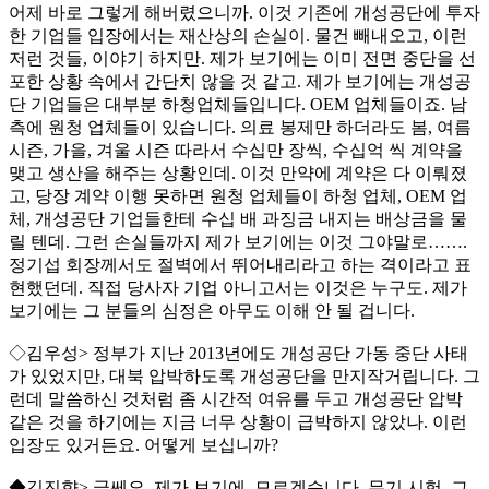
어제 바로 그렇게 해버렸으니까. 이것 기존에 개성공단에 투자
한 기업들 입장에서는 재산상의 손실이. 물건 빼내오고, 이런
저런 것들, 이야기 하지만. 제가 보기에는 이미 전면 중단을 선
포한 상황 속에서 간단치 않을 것 같고. 제가 보기에는 개성공
단 기업들은 대부분 하청업체들입니다. OEM 업체들이죠. 남
측에 원청 업체들이 있습니다. 의료 봉제만 하더라도 봄, 여름
시즌, 가을, 겨울 시즌 따라서 수십만 장씩, 수십억 씩 계약을
맺고 생산을 해주는 상황인데. 이것 만약에 계약은 다 이뤄졌
고, 당장 계약 이행 못하면 원청 업체들이 하청 업체, OEM 업
체, 개성공단 기업들한테 수십 배 과징금 내지는 배상금을 물
릴 텐데. 그런 손실들까지 제가 보기에는 이것 그야말로…….
정기섭 회장께서도 절벽에서 뛰어내리라고 하는 격이라고 표
현했던데. 직접 당사자 기업 아니고서는 이것은 누구도. 제가
보기에는 그 분들의 심정은 아무도 이해 안 될 겁니다.
◇김우성> 정부가 지난 2013년에도 개성공단 가동 중단 사태
가 있었지만, 대북 압박하도록 개성공단을 만지작거립니다. 그
런데 말씀하신 것처럼 좀 시간적 여유를 두고 개성공단 압박
같은 것을 하기에는 지금 너무 상황이 급박하지 않았나. 이런
입장도 있거든요. 어떻게 보십니까?
◆김진향> 글쎄요. 제가 보기에, 모르겠습니다. 무기 시험, 그