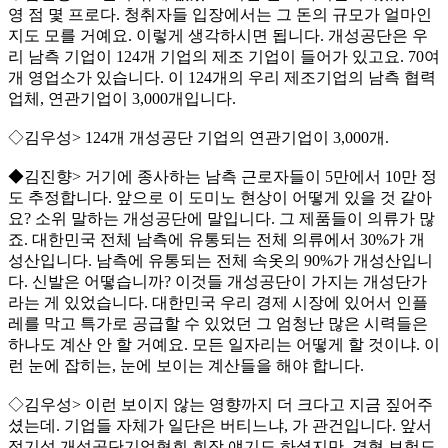
영 점 몇 프로다. 청취자들 입장에서는 그 돈의 규모가 얼마인
지도 모를 거예요. 이렇게 생각하시면 됩니다. 개성공단은 우
리 남측 기업이 124개 기업의 제조 기업이 들어가 있고요. 70여
개 영업소가 있습니다. 이 124개의 우리 제조기업의 남측 협력
업체, 연관기업이 3,000개입니다.
◇김우성> 124개 개성공단 기업의 연관기업이 3,000개.
◆김진향> 거기에 종사하는 남측 근로자들이 5만에서 10만 정
도 추정합니다. 앞으로 이 도미노 현상이 어떻게 있을 것 같아
요? 소위 말하는 개성공단에 말입니다. 그 제품들이 의류가 많
죠. 대한민국 전체 남측에 유통되는 전체 의류에서 30%가 개
성산입니다. 남측에 유통되는 전체 속옷의 90%가 개성산입니
다. 신발은 어떻습니까? 이것들 개성공단이 가지는 개성단가
라는 게 있었습니다. 대한민국 우리 경제 시장에 있어서 인플
레를 막고 특가로 공급할 수 있었던 그 엄청난 많은 시력들은
하나도 계산 안 할 거예요. 모든 일자리는 어떻게 할 것이냐. 이
런 눈에 잡히는, 눈에 보이는 계산들을 해야 합니다.
◇김우성> 이런 보이지 않는 영향까지 더 크다고 지금 짚어주
셨는데. 기업들 자체가 일단은 버티느냐, 가 관건입니다. 앞서
정기섭 개성공단기업협회 회장 얘기도 하셨지만. 경협 보험도