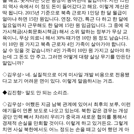
를 해요. 숫자라는 것은 굉장히 공허한데 말입니다. 지난 12년
의 역사 속에서 이 정도 돈이 들어갔다고 해요. 이렇게 계산은
딱 됩니다. 2015년 기준으로 북측 근로자 1인당 한 달 월급이
얼마냐 하면 15만 원입니다. 연장, 약간, 특근 다 하고 한 달에
일요일까지 근무해도 한 달에 15만 원 임금입니다. 그 중에 국
가시책금(사회문화시책금) 해서 소위 말하는 정부가 무상 교
육이니, 무상 의료니 해서 30% 때가면 10만 원 정도 남습니다.
이 10만 원 가지고 북측 근로자 4인 가족이 살아가야 합니다.
살 수 있을 것 같습니까? 4인 가족이 10만 원 가지고 살아야 하
는데 그 돈도 안 주고, 그러면 어떻게 대량 살상 무기를 만든단
말입니까?
◇김우성> 네. 실질적으로 이게 미사일 개발 비용으로 전용됐
다고 보기 어려운 면이 있다. 이렇게 말씀하시는 거죠.
◆김진향> 말도 안 되는 소리죠.
◇김우성> 어쨌든 지금 남북 관계에 있어서 최후의 보루, 이런
얘기들이 언론 보도로 나오고 있는데. 북한 같은 경우는 개성
공단 인력 빼서 차라리 우리가 중국과 새로운 협의를 통해서
경제적 손실을 만회할 것이다. 이렇게 하고 있거든요. 그렇게
치면 사실 북한에서도 어느 정도는 손을 떼고 싶어 했던 게 아