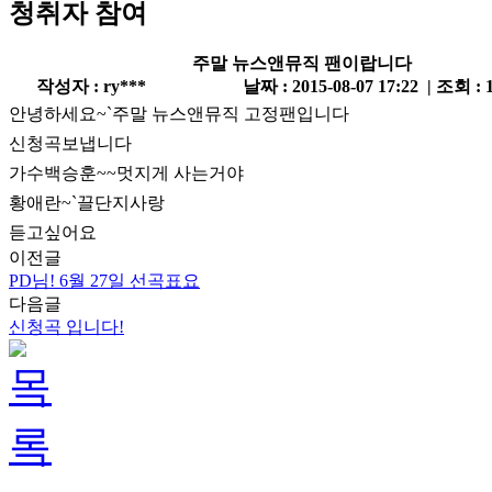
청취자 참여
주말 뉴스앤뮤직 팬이랍니다
작성자 : ry***
날짜 : 2015-08-07 17:22 | 조회 : 
안녕하세요~`주말 뉴스앤뮤직 고정팬입니다
신청곡보냅니다
가수백승훈~~멋지게 사는거야
황애란~`끌단지사랑
듣고싶어요
이전글
PD님! 6월 27일 선곡표요
다음글
신청곡 입니다!