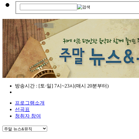
방송시간 : [토·일] 7시~23시(매시 20분부터)
프로그램소개
선곡표
청취자 참여