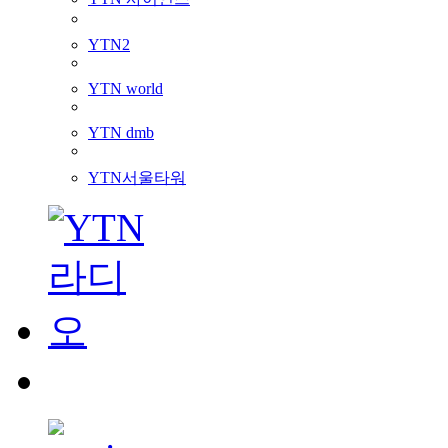
YTN2
YTN world
YTN dmb
YTN서울타워