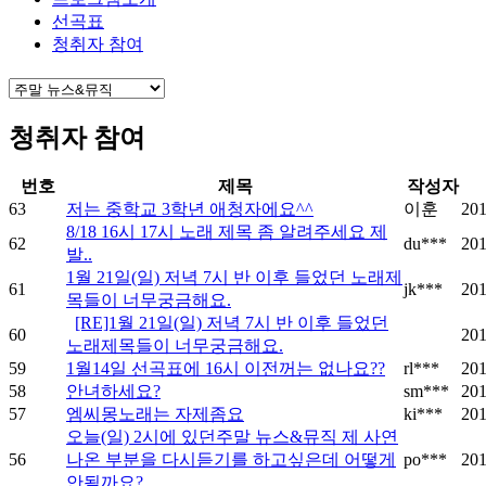
선곡표
청취자 참여
청취자 참여
번호
제목
작성자
63
저는 중학교 3학년 애청자에요^^
이훈
201
8/18 16시 17시 노래 제목 좀 알려주세요 제
62
du***
201
발..
1월 21일(일) 저녁 7시 반 이후 들었던 노래제
61
jk***
201
목들이 너무궁금해요.
[RE]1월 21일(일) 저녁 7시 반 이후 들었던
60
201
노래제목들이 너무궁금해요.
59
1월14일 선곡표에 16시 이전꺼는 없나요??
rl***
201
58
안녀하세요?
sm***
201
57
엠씨몽노래는 자제좀요
ki***
201
오늘(일) 2시에 있던주말 뉴스&뮤직 제 사연
56
나온 부분을 다시듣기를 하고싶은데 어떻게
po***
201
안될까요?