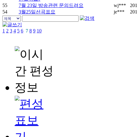
55
7월 23일 방송관련 문의드려요
wj***
201
54
3월25일선곡표요
je***
201
1
2
3
4
5
6
7
8
9
10