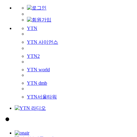
YTN
YTN 사이언스
YTN2
YTN world
YTN dmb
YTN서울타워