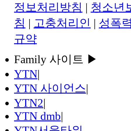
정보처리방침
|
청소년
침
|
고충처리인
|
성폭력
규약
Family 사이트 ▶
YTN
|
YTN 사이언스
|
YTN2
|
YTN dmb
|
YTN서울타워