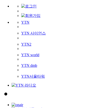
YTN
YTN 사이언스
YTN2
YTN world
YTN dmb
YTN서울타워