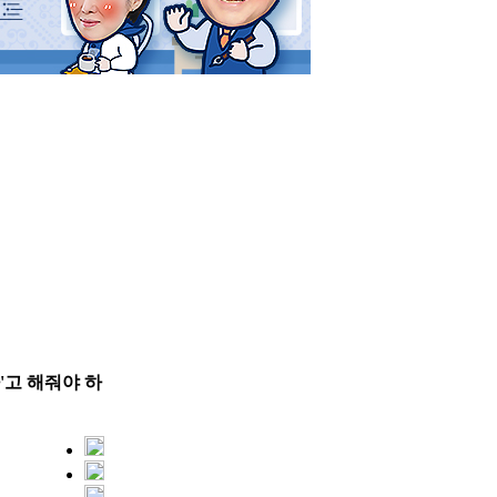
영
'고 해줘야 하