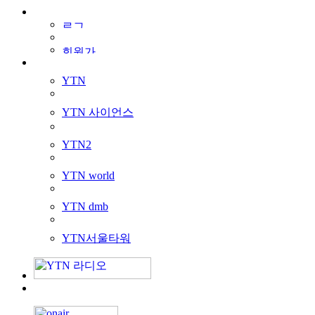
YTN
YTN 사이언스
YTN2
YTN world
YTN dmb
YTN서울타워