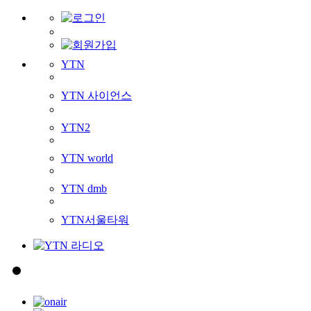
YTN
YTN 사이언스
YTN2
YTN world
YTN dmb
YTN서울타워