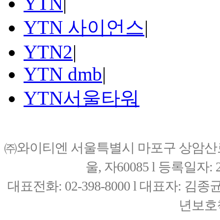
YTN
|
YTN 사이언스
|
YTN2
|
YTN dmb
|
YTN서울타워
㈜와이티엔 서울특별시 마포구 상암산로76(
울, 자60085 l 등록일자: 20
대표전화: 02-398-8000 l 대표자: 
년보호책