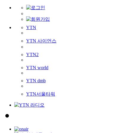
YTN
YTN 사이언스
YTN2
YTN world
YTN dmb
YTN서울타워