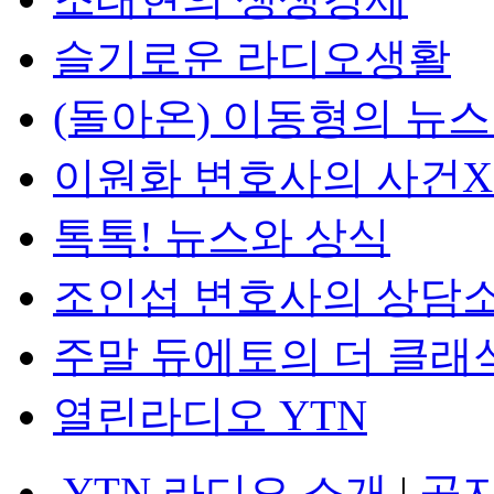
슬기로운 라디오생활
(돌아온) 이동형의 뉴
이원화 변호사의 사건
톡톡! 뉴스와 상식
조인섭 변호사의 상담
주말 듀에토의 더 클래
열린라디오 YTN
YTN 라디오 소개
|
공