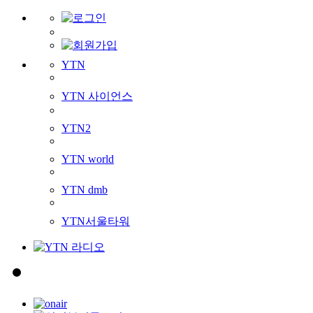
YTN
YTN 사이언스
YTN2
YTN world
YTN dmb
YTN서울타워