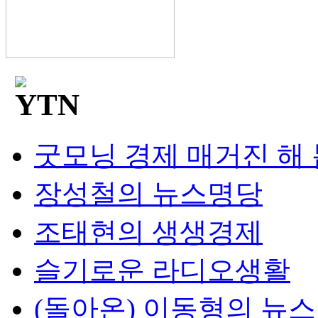
굿모닝 경제 매거진 해
장성철의 뉴스명당
조태현의 생생경제
슬기로운 라디오생활
(돌아온) 이동형의 뉴