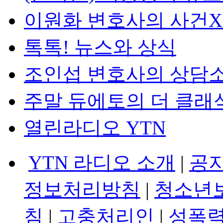
이원화 변호사의 사건
톡톡! 뉴스와 상식
조인섭 변호사의 상담
주말 듀에토의 더 클래
열린라디오 YTN
YTN 라디오 소개
|
공
정보처리방침
|
청소년
침
|
고충처리인
|
성폭력