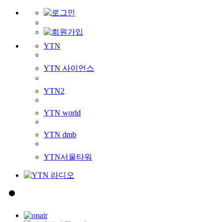
YTN
YTN 사이언스
YTN2
YTN world
YTN dmb
YTN서울타워