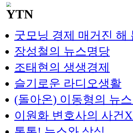
굿모닝 경제 매거진 해
장성철의 뉴스명당
조태현의 생생경제
슬기로운 라디오생활
(돌아온) 이동형의 뉴
이원화 변호사의 사건
톡톡! 뉴스와 상식