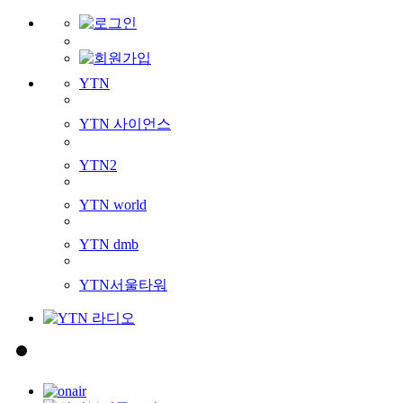
YTN
YTN 사이언스
YTN2
YTN world
YTN dmb
YTN서울타워