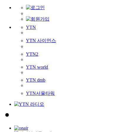
YTN
YTN 사이언스
YTN2
YTN world
YTN dmb
YTN서울타워