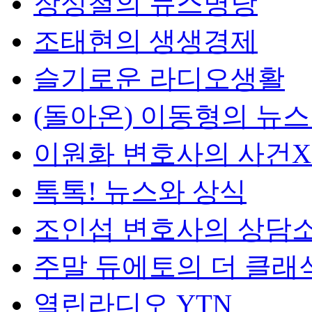
장성철의 뉴스명당
조태현의 생생경제
슬기로운 라디오생활
(돌아온) 이동형의 뉴
이원화 변호사의 사건
톡톡! 뉴스와 상식
조인섭 변호사의 상담
주말 듀에토의 더 클래
열린라디오 YTN