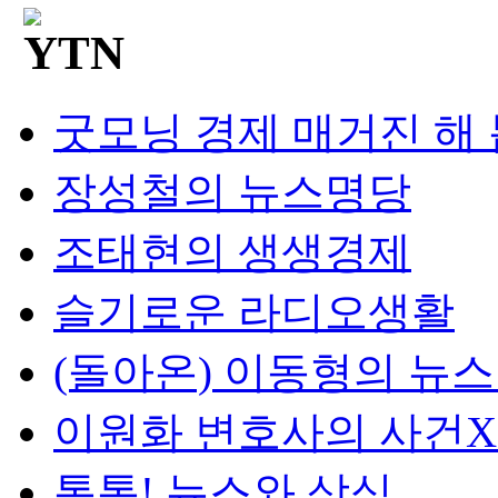
굿모닝 경제 매거진 해
장성철의 뉴스명당
조태현의 생생경제
슬기로운 라디오생활
(돌아온) 이동형의 뉴
이원화 변호사의 사건
톡톡! 뉴스와 상식