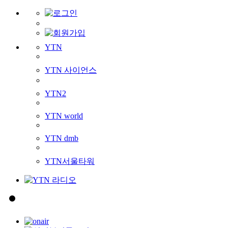
YTN
YTN 사이언스
YTN2
YTN world
YTN dmb
YTN서울타워