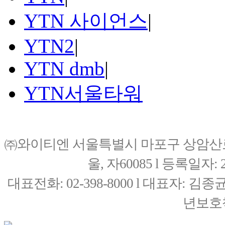
YTN 사이언스
|
YTN2
|
YTN dmb
|
YTN서울타워
㈜와이티엔 서울특별시 마포구 상암산로76(
울, 자60085 l 등록일자: 20
대표전화: 02-398-8000 l 대표자: 
년보호책