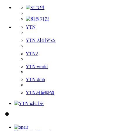
YTN
YTN 사이언스
YTN2
YTN world
YTN dmb
YTN서울타워