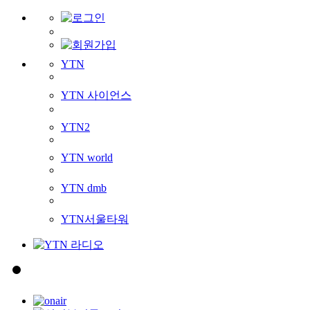
YTN
YTN 사이언스
YTN2
YTN world
YTN dmb
YTN서울타워