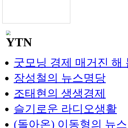
굿모닝 경제 매거진 해
장성철의 뉴스명당
조태현의 생생경제
슬기로운 라디오생활
(돌아온) 이동형의 뉴