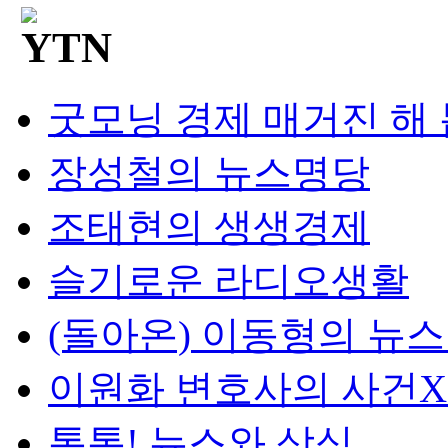
굿모닝 경제 매거진 해
장성철의 뉴스명당
조태현의 생생경제
슬기로운 라디오생활
(돌아온) 이동형의 뉴
이원화 변호사의 사건
톡톡! 뉴스와 상식