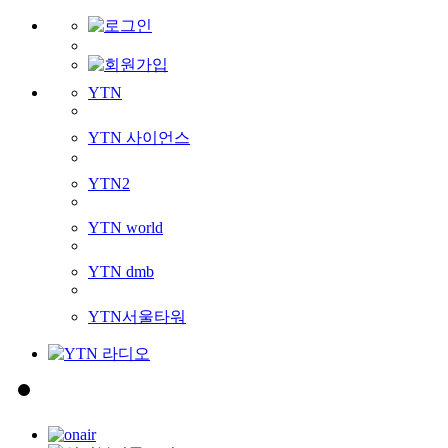
YTN
YTN 사이언스
YTN2
YTN world
YTN dmb
YTN서울타워