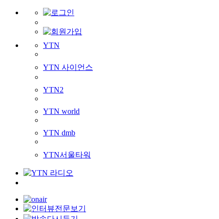
YTN
YTN 사이언스
YTN2
YTN world
YTN dmb
YTN서울타워