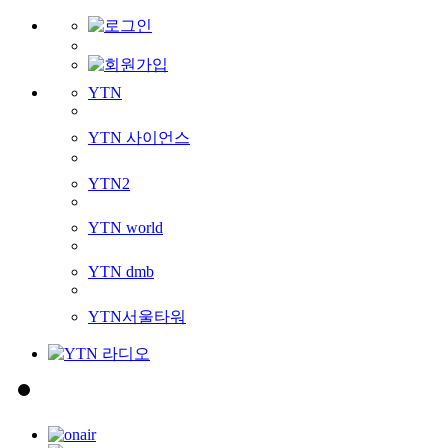
YTN
YTN 사이언스
YTN2
YTN world
YTN dmb
YTN서울타워