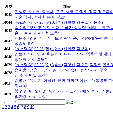
번호
제목
진성준"재산세·종부세, '집값 총액' 단일화 적극 검토해
14045
대출 규제, 섬세한 손질 필요"
14044
[뉴스명당] 07.23 (수) 3,4부 (강찬호,김준일,서용주)
김준일 "오세훈 유죄 최대 수혜자 장동혁, 멀리 보면 한
14043
훈… 여권 대권지형 요동"
서용주 “김민석 네거티브 전략 역풍… 정청래 '동정론' 
14042
상승세 타”
14041
[뉴스명당] 07.23 (목) 1,2부 (신현주,김보미)
김보미 “이낙연계 확실히 아니다… 당시 억울하게 제명,
14040
당대표 시절 복당”
14039
[뉴스명당] 07.22 (수) 3,4부 (김영배,김수민,김정현,윤희
윤희웅 "정청래, 전대 결과 상관 없이 '핍박 서사' 구축....
14038
권 주자 반열 노려"
김영배 "유시민 '어물전' 표현 거칠고 심해... 대통령도 
14037
하셔야"
與 김영배 "오세훈, 유죄가 상식... 전대에 '신천지' 거론?
14036
입가경, 심히 걱정"
1
2
3
4
5
6
7
8
9
10