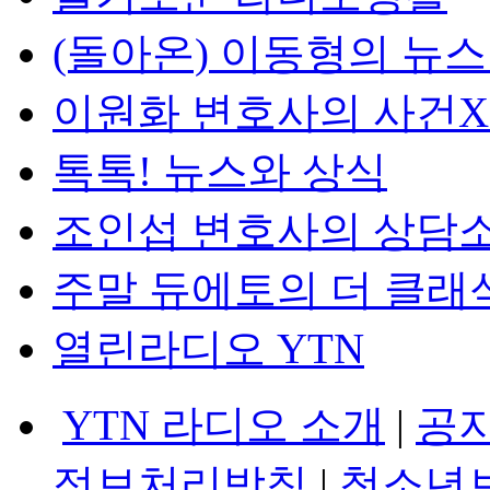
(돌아온) 이동형의 뉴
이원화 변호사의 사건
톡톡! 뉴스와 상식
조인섭 변호사의 상담
주말 듀에토의 더 클래
열린라디오 YTN
YTN 라디오 소개
|
공
정보처리방침
|
청소년