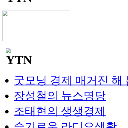
굿모닝 경제 매거진 해
장성철의 뉴스명당
조태현의 생생경제
슬기로운 라디오생활