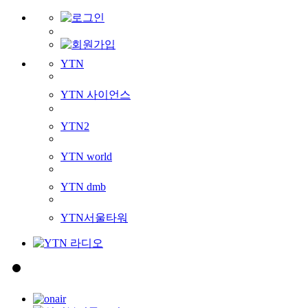
YTN
YTN 사이언스
YTN2
YTN world
YTN dmb
YTN서울타워