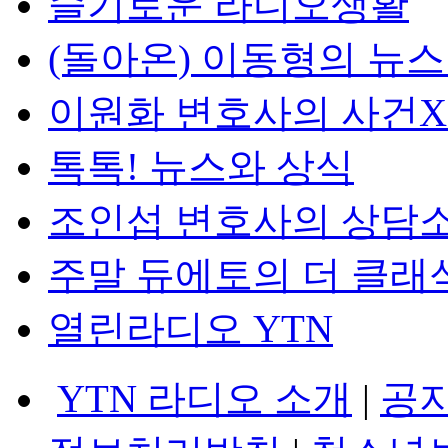
슬기로운 라디오생활
(돌아온) 이동형의 뉴
이원화 변호사의 사건
톡톡! 뉴스와 상식
조인섭 변호사의 상담
주말 듀에토의 더 클래
열린라디오 YTN
YTN 라디오 소개
|
공